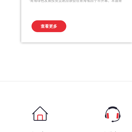
·青海绿色发展投资贸易洽谈会在青海省西宁市开幕。本届青
洽会，是贯彻落实习近平新时代中国特色社会主义思想的一
次盛会；是深入实施“五四战略”、奋力推进“一优两高”的一次
盛会。元然新能源料技系列发热产品走进了青海科技展在展
查看更多
示过程中，参观者好评如潮！同样元然石墨烯聚合...