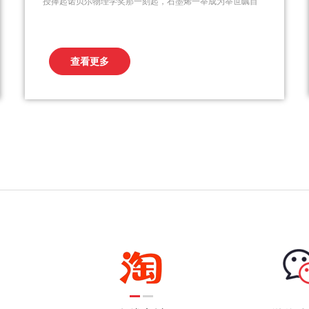
授捧起诺贝尔物理学奖那一刻起，石墨烯一举成为举世瞩目
的新材料。任正非曾预言，未来 10 到 20 年，石墨烯时代将
颠覆硅时代。石墨烯在重应用燃料电池、柔性屏幕以及汽
车、飞机和卫星这些方面需要大量资金的投入和较长周期的
查看更多
开发，而它本身的特点又比较容易发热和过滤，所以...