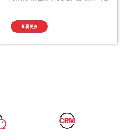
问活动。元然科技在活动中，为贫困山区农村的人民送上了
发热床垫等“黑科技”取暖慰问品，并鼓励他们自信生活，通过
自身努力和社会的帮助，早日摆脱贫困。“三下乡”慰问活动受
查看更多
到领导们的高度重视。3月4日，宁夏科技局的领...