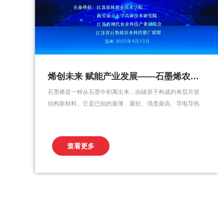
烯创未来 赋能产业发展——石墨烯农业科技创新成果培训推广工作会议在苏举办
石墨烯是一种从石墨中剥离出来，由碳原子构成的单层片状
结构新材料。它是已知的最薄、最轻、强度最高、导电导热
性佳、透光率高的新兴材料，被誉为“新材料之王”。为加快推
进石墨烯在农业领域的创新应用，4月11日-12日，由江苏农
林职业技术学院、海安南京大学高新技术研究院、江苏省现
查看更多
代农业科技产业研究会、江苏省石墨烯农业科技推广联盟...