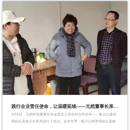
践行企业责任使命，让温暖延续——元然董事长亲自回访银川公路处以及银川水务局
3月6日，元然科技董事长张金莲女士亲自对合作伙伴——银川公路管
理处以及银川水务局进行了回访。去年冬季，银川公路管理处以及银
川水务局纷纷用上了元然石墨烯聚合纳米能量发热电地暖以及元然石